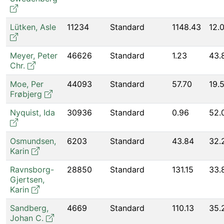
Lütken
,
Asle
11234
Standard
1148.43
12.
Meyer
,
Peter
46626
Standard
1.23
43.
Chr.
Moe
,
Per
44093
Standard
57.70
19.
Frøbjerg
Nyquist
,
Ida
30936
Standard
0.96
52.
Osmundsen
,
6203
Standard
43.84
32.
Karin
Ravnsborg-
28850
Standard
131.15
33.
Gjertsen
,
Karin
Sandberg
,
4669
Standard
110.13
35.
Johan C.