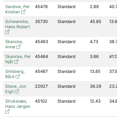
Sandvei
,
Per
45476
Standard
2.89
40.
Kristian
Schwencke
,
35730
Standard
45.85
13.
Hans Robert
Skancke
,
45463
Standard
4.73
38.
Anne
Skancke
,
Per
45464
Standard
3.86
41.1
Njål
Snilsberg
,
45467
Standard
13.85
37.
Bård
Stave
,
Jon
22927
Standard
39.29
23.
Eigil
Struksnæs
,
45102
Standard
12.43
34.
Hans Jørgen