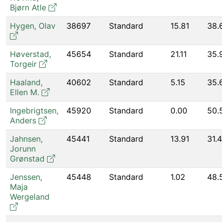
Bjørn Atle
Hygen
,
Olav
38697
Standard
15.81
38.
Høverstad
,
45654
Standard
21.11
35.
Torgeir
Haaland
,
40602
Standard
5.15
35.
Ellen M.
Ingebrigtsen
,
45920
Standard
0.00
50.
Anders
Jahnsen
,
45441
Standard
13.91
31.
Jorunn
Grønstad
Jenssen
,
45448
Standard
1.02
48.
Maja
Wergeland