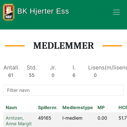
BK Hjerter Ess
MEDLEMMER
Antall.
Std.
Jr.
I.
Lisens(m/lisens
61
55
0
6
0
Navn
Spillernr.
Medlemstype
MP
HC
Arntzen
,
49165
I-medlem
0.00
51.7
Anne Margit