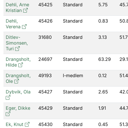
Dehli
,
Arne
45425
Standard
5.75
45.
Kristian
Dehli
,
45426
Standard
0.83
50.
Verena
Ditlev-
31680
Standard
3.13
51.
Simonsen
,
Turi
Drangsholt
,
24697
Standard
63.29
29.1
Hilde
Drangsholt
,
49193
I-medlem
0.12
51.
Ole
Dybvik
,
Ola
45427
Standard
2.65
42.
Eger
,
Dikke
45429
Standard
1.91
44.
Ek
,
Knut
45430
Standard
0.45
51.