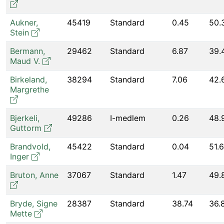
Aukner
,
45419
Standard
0.45
50.
Stein
Bermann
,
29462
Standard
6.87
39.
Maud V.
Birkeland
,
38294
Standard
7.06
42.
Margrethe
Bjerkeli
,
49286
I-medlem
0.26
48.
Guttorm
Brandvold
,
45422
Standard
0.04
51.
Inger
Bruton
,
Anne
37067
Standard
1.47
49.
Bryde
,
Signe
28387
Standard
38.74
36.
Mette