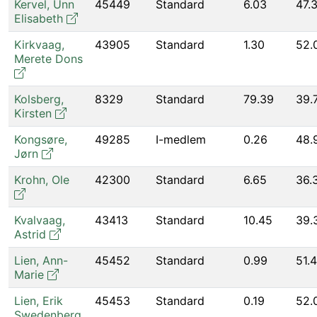
Kervel
,
Unn
45449
Standard
6.03
47.
Elisabeth
Kirkvaag
,
43905
Standard
1.30
52.
Merete Dons
Kolsberg
,
8329
Standard
79.39
39.
Kirsten
Kongsøre
,
49285
I-medlem
0.26
48.
Jørn
Krohn
,
Ole
42300
Standard
6.65
36.
Kvalvaag
,
43413
Standard
10.45
39.
Astrid
Lien
,
Ann-
45452
Standard
0.99
51.
Marie
Lien
,
Erik
45453
Standard
0.19
52.
Swedenberg