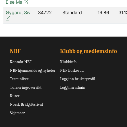
Else Ma
Øygard
,
Siv
34722
Standard
19.86
31.1
NBF
Klubb og medlemsinfo
Kontakt NBF
Klubbinfo
NBF hjemmeside og nyheter
NBF Buskerud
Terminliste
Logg inn brukerprofil
Turneringsoversikt
Logg inn admin
Ruter
Norsk Bridgefestival
Skjemaer