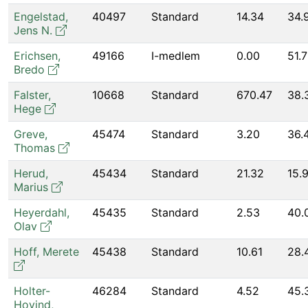
Engelstad
,
40497
Standard
14.34
34.
Jens N.
Erichsen
,
49166
I-medlem
0.00
51.7
Bredo
Falster
,
10668
Standard
670.47
38.
Hege
Greve
,
45474
Standard
3.20
36.
Thomas
Herud
,
45434
Standard
21.32
15.
Marius
Heyerdahl
,
45435
Standard
2.53
40.
Olav
Hoff
,
Merete
45438
Standard
10.61
28.
Holter-
46284
Standard
4.52
45.
Hovind
,