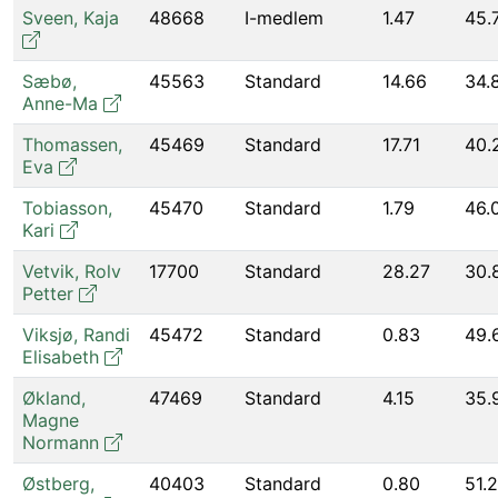
Sveen
,
Kaja
48668
I-medlem
1.47
45.
Sæbø
,
45563
Standard
14.66
34.
Anne-Ma
Thomassen
,
45469
Standard
17.71
40.
Eva
Tobiasson
,
45470
Standard
1.79
46.
Kari
Vetvik
,
Rolv
17700
Standard
28.27
30.
Petter
Viksjø
,
Randi
45472
Standard
0.83
49.
Elisabeth
Økland
,
47469
Standard
4.15
35.
Magne
Normann
Østberg
,
40403
Standard
0.80
51.